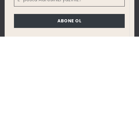
ABONE OL
Katalog
KATALOG İNDİR
KARTELA İNDİR