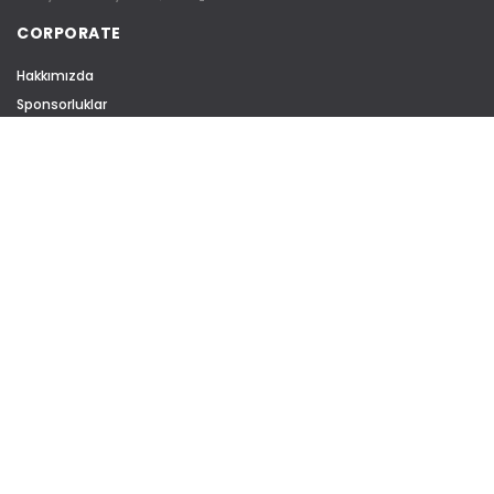
CORPORATE
Hakkımızda
Sponsorluklar
Üretim
Kariyer
Sürdürülebilirlik
Sertifikalar
Gizlilik Politikası
Çerez Politikası
KATEGORİLER
Ofis Mobilyaları
Ofis Koltukları
Kanepeler
Sinema & Konferans