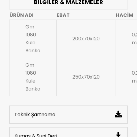
BILGILER & MALZEMELER
ÜRÜN ADI
EBAT
HACİM
Gm
1080
0,
200x70x120
Kule
m
Banko
Gm
1080
0,
250x70x120
Kule
m
Banko
Teknik Şartname
Kumaş & Suni Deri