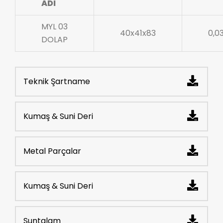
ADI
MYL 03
40x41x83
0,0
DOLAP
Teknik Şartname
Kumaş & Suni Deri
Metal Parçalar
Kumaş & Suni Deri
Suntalam