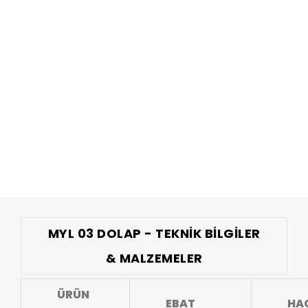
MYL 03 DOLAP - TEKNIK BILGILER
& MALZEMELER
ÜRÜN
EBAT
HA