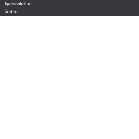
Sponsorluklar
Üretim
Kariyer
Sürdürülebilirlik
Sertifikalar
Gizlilik Politikası
Çerez Politikası
KATEGORİLER
Ofis Mobilyaları
Ofis Koltukları
Kanepeler
Sinema & Konferans
ÇÖZÜMLER
Eğitim