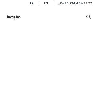
TR
|
EN
|
+90 224 484 22 77
İletişim